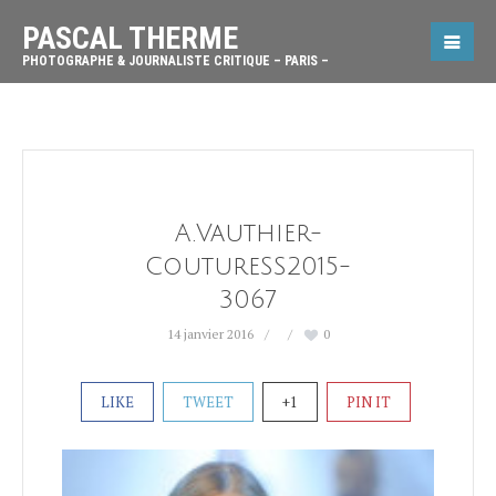
PASCAL THERME
PHOTOGRAPHE & JOURNALISTE CRITIQUE – PARIS –
A.Vauthier-
CoutureSS2015-
3067
14 janvier 2016
0
LIKE
TWEET
+1
PIN IT