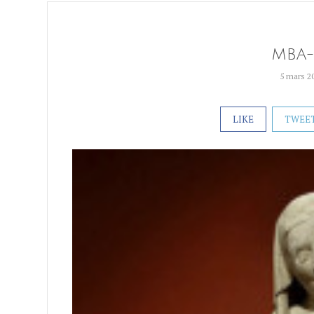
MBA-
5 mars 2
LIKE
TWEE