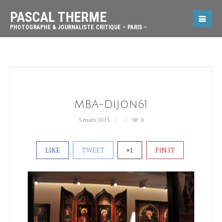
PASCAL THERME
PHOTOGRAPHE & JOURNALISTE CRITIQUE – PARIS –
MBA-Dijon61
5 mars 2015
0
LIKE
TWEET
+1
PIN IT