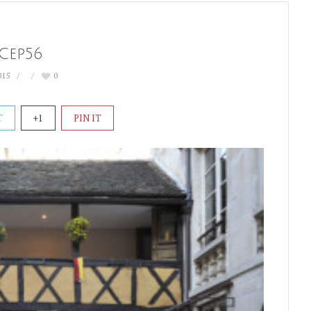
Cep56
015
0
T
+1
PIN IT