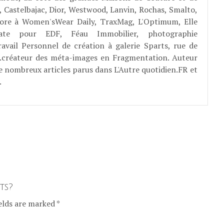
, Castelbajac, Dior, Westwood, Lanvin, Rochas, Smalto,
abore à Women'sWear Daily, TraxMag, L'Optimum, Elle
rate pour EDF, Féau Immobilier, photographie
ravail Personnel de création à galerie Sparts, rue de
E...créateur des méta-images en Fragmentation. Auteur
e nombreux articles parus dans L'Autre quotidien.FR et
.
ts?
elds are marked *