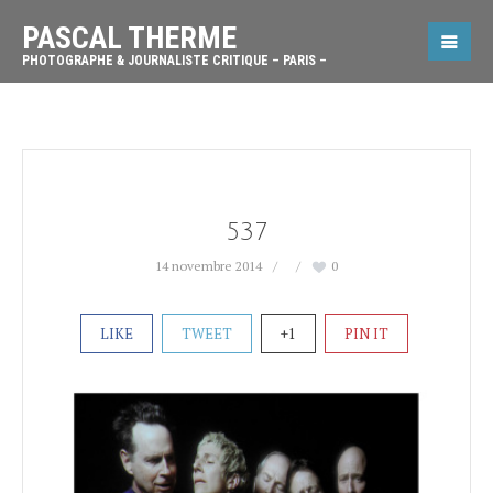
PASCAL THERME
PHOTOGRAPHE & JOURNALISTE CRITIQUE – PARIS –
537
14 novembre 2014
0
LIKE
TWEET
+1
PIN IT