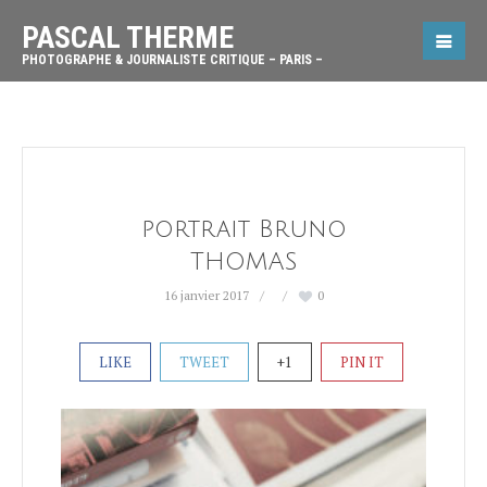
PASCAL THERME
PHOTOGRAPHE & JOURNALISTE CRITIQUE – PARIS –
portrait Bruno
THOMAS
16 janvier 2017
0
LIKE
TWEET
+1
PIN IT