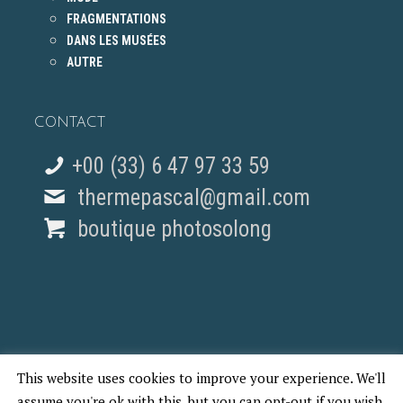
FRAGMENTATIONS
DANS LES MUSÉES
AUTRE
CONTACT
+00 (33) 6 47 97 33 59
thermepascal@gmail.com
boutique photosolong
This website uses cookies to improve your experience. We'll
© 2018 Pascal Therme - REPORTAGES PHOTO PARIS
assume you're ok with this, but you can opt-out if you wish.