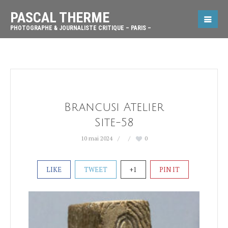
PASCAL THERME
PHOTOGRAPHE & JOURNALISTE CRITIQUE – PARIS –
Brancusi Atelier
Site-58
10 mai 2024
0
LIKE
TWEET
+1
PIN IT