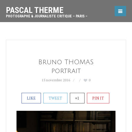
PASCAL THERME
PHOTOGRAPHE & JOURNALISTE CRITIQUE – PARIS –
Bruno THOMAS
portrait
15 novembre 2016
0
LIKE
TWEET
+1
PIN IT