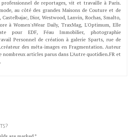
professionnel de reportages, vit et travaille à Paris.
 mode, au côté des grandes Maisons de Couture et de
, Castelbajac, Dior, Westwood, Lanvin, Rochas, Smalto,
abore à Women'sWear Daily, TraxMag, L'Optimum, Elle
rate pour EDF, Féau Immobilier, photographie
ravail Personnel de création à galerie Sparts, rue de
E...créateur des méta-images en Fragmentation. Auteur
e nombreux articles parus dans L'Autre quotidien.FR et
.
ts?
elds are marked *