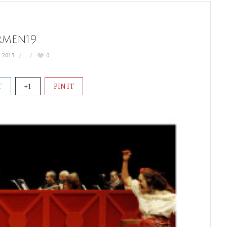
rmen19
 2015
0
T
+1
PIN IT