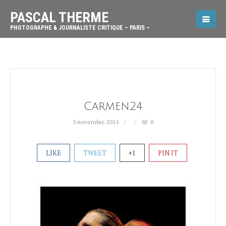
PASCAL THERME
PHOTOGRAPHE & JOURNALISTE CRITIQUE – PARIS –
Carmen24
5 novembre 2015
0
LIKE
TWEET
+1
PIN IT