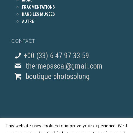
MODE
FRAGMENTATIONS
DANS LES MUSÉES
AUTRE
CONTACT
+00 (33) 6 47 97 33 59
thermepascal@gmail.com
boutique photosolong
This website uses cookies to improve your experience. We'll
© 2018 Pascal Therme - REPORTAGES PHOTO PARIS