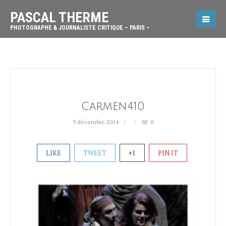
PASCAL THERME
PHOTOGRAPHE & JOURNALISTE CRITIQUE – PARIS –
Carmen410
9 décembre 2014
0
LIKE
TWEET
+1
PIN IT