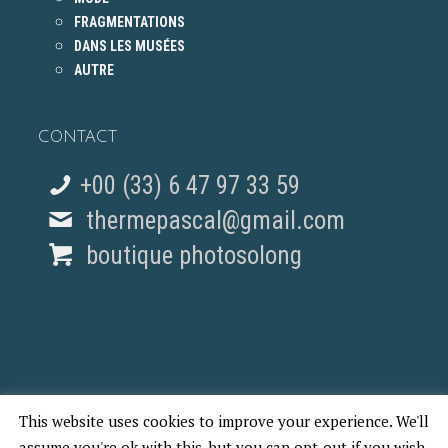
FRAGMENTATIONS
DANS LES MUSÉES
AUTRE
CONTACT
+00 (33) 6 47 97 33 59
thermepascal@gmail.com
boutique photosolong
This website uses cookies to improve your experience. We'll
© 2018 Pascal Therme - REPORTAGES PHOTO PARIS
assume you're ok with this, but you can opt-out if you wish.