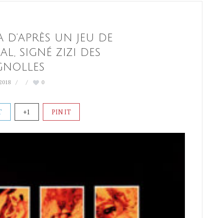
 D’APRÈS UN JEU DE
L, SIGNÉ ZIZI DES
GNOLLES
 2018
0
T
+1
PIN IT