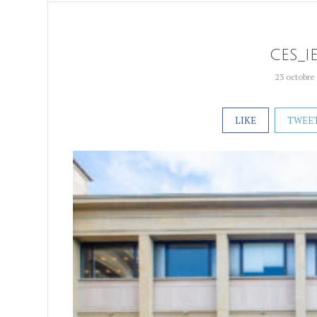
CES_I
23 octobre
LIKE
TWEE