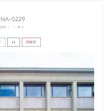
ENA-0229
 2023
0
T
+1
PIN IT