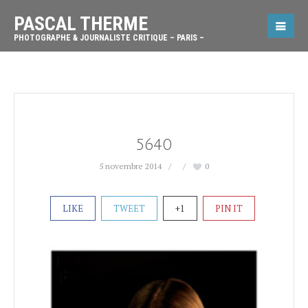
PASCAL THERME
PHOTOGRAPHE & JOURNALISTE CRITIQUE – PARIS –
5640
5 novembre 2014
0
LIKE
TWEET
+1
PIN IT