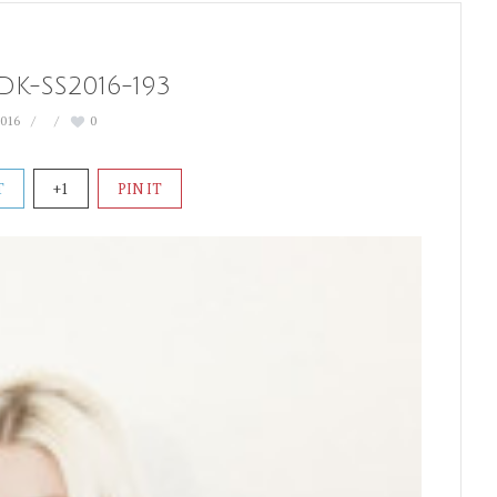
DK-SS2016-193
2016
0
T
+1
PIN IT