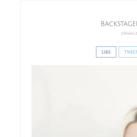
Backstage
5 février 
LIKE
TWEE