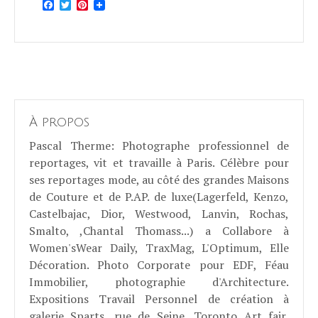
Facebook
Twitter
Pinterest
À propos
Pascal Therme
: Photographe professionnel de
reportages, vit et travaille à Paris. Célèbre pour
ses reportages mode, au côté des grandes Maisons
de Couture et de P.AP. de luxe(Lagerfeld, Kenzo,
Castelbajac, Dior, Westwood, Lanvin, Rochas,
Smalto, ,Chantal Thomass...) a Collabore à
Women'sWear Daily, TraxMag, L'Optimum, Elle
Décoration. Photo Corporate pour EDF, Féau
Immobilier, photographie d'Architecture.
Expositions Travail Personnel de création à
galerie Sparts, rue de Seine, Toronto Art fair,