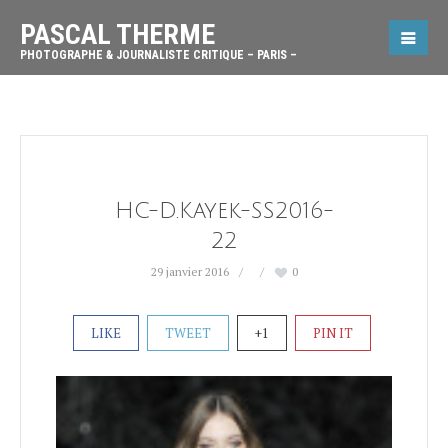
PASCAL THERME
PHOTOGRAPHE & JOURNALISTE CRITIQUE – PARIS –
HC-D.Kayek-SS2016-
22
29 janvier 2016
0
LIKE
TWEET
+1
PIN IT