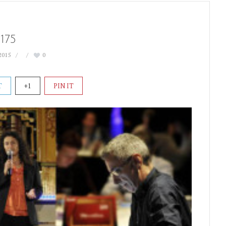
175
 2015
0
T
+1
PIN IT