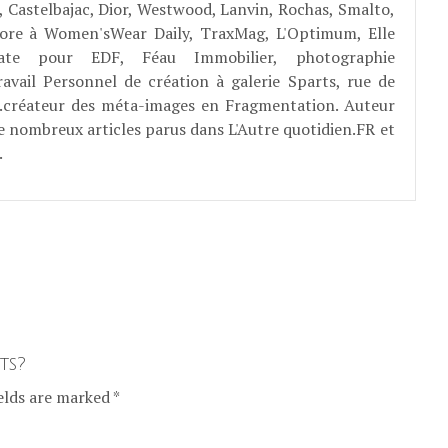
, Castelbajac, Dior, Westwood, Lanvin, Rochas, Smalto,
abore à Women'sWear Daily, TraxMag, L'Optimum, Elle
rate pour EDF, Féau Immobilier, photographie
ravail Personnel de création à galerie Sparts, rue de
E...créateur des méta-images en Fragmentation. Auteur
e nombreux articles parus dans L'Autre quotidien.FR et
.
ts?
elds are marked *