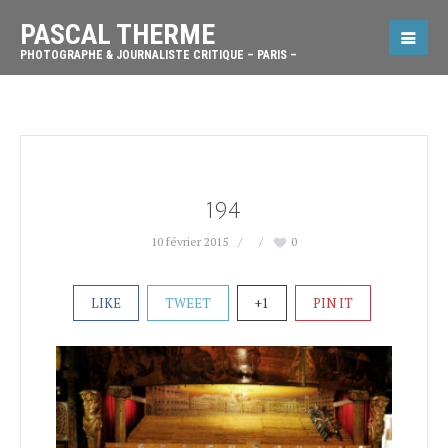
PASCAL THERME
PHOTOGRAPHE & JOURNALISTE CRITIQUE – PARIS –
194
10 février 2015
0
LIKE
TWEET
+1
PIN IT