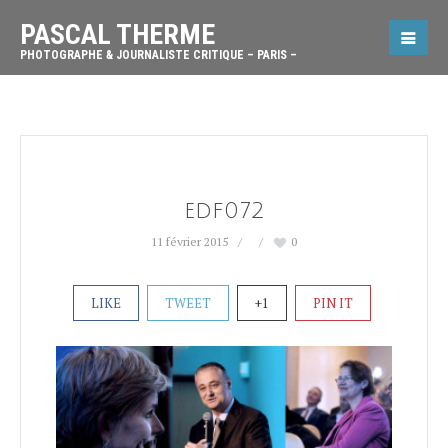
PASCAL THERME
PHOTOGRAPHE & JOURNALISTE CRITIQUE – PARIS –
edf072
11 février 2015
0
LIKE
TWEET
+1
PIN IT