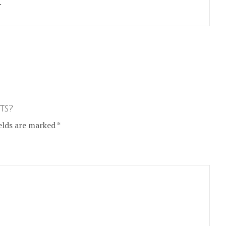
.
ts?
elds are marked *