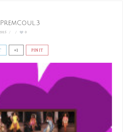
_PremCoul.3
 2015
0
T
+1
PIN IT