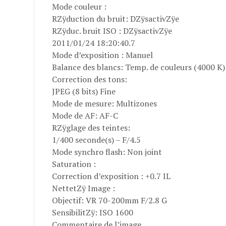
Mode couleur :
RZÿduction du bruit: DZÿsactivZÿe
RZÿduc. bruit ISO : DZÿsactivZÿe
2011/01/24 18:20:40.7
Mode d’exposition : Manuel
Balance des blancs: Temp. de couleurs (4000 K)
Correction des tons:
JPEG (8 bits) Fine
Mode de mesure: Multizones
Mode de AF: AF-C
RZÿglage des teintes:
1/400 seconde(s) – F/4.5
Mode synchro flash: Non joint
Saturation :
Correction d’exposition : +0.7 IL
NettetZÿ Image :
Objectif: VR 70-200mm F/2.8 G
SensibilitZÿ: ISO 1600
Commentaire de l’image