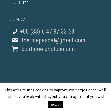
AUTRE
CONTACT
+00 (33) 6 47 97 33 59
thermepascal@gmail.com
boutique photosolong
This website uses cookies to improve your experience. We'll
© 2018 Pascal Therme - REPORTAGES PHOTO PARIS
assume you're ok with this, but you can opt-out if you wish.
Accept