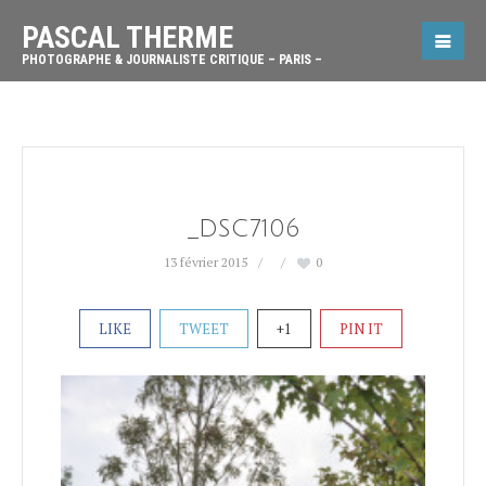
PASCAL THERME
PHOTOGRAPHE & JOURNALISTE CRITIQUE – PARIS –
_DSC7106
13 février 2015
0
LIKE
TWEET
+1
PIN IT