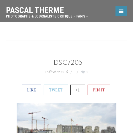
PASCAL THERME
PHOTOGRAPHE & JOURNALISTE CRITIQUE – PARIS –
_DSC7205
13 février 2015
0
LIKE
TWEET
+1
PIN IT