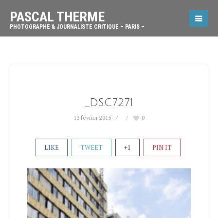
PASCAL THERME
PHOTOGRAPHE & JOURNALISTE CRITIQUE – PARIS –
_DSC7271
13 février 2015
0
LIKE
TWEET
+1
PIN IT