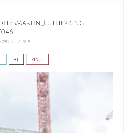
ollesMartin_Lutherking-
7046
e 2018
0
T
+1
PIN IT