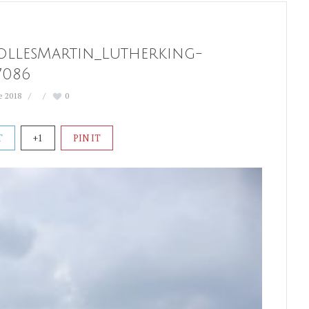
ollesMartin_Lutherking-
7086
e 2018
0
T
+1
PIN IT