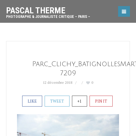
PASCAL THERME
PHOTOGRAPHE & JOURNALISTE CRITIQUE – PARIS –
Parc_Clichy_BatignollesMar
7209
12 décembre 2018
0
LIKE
TWEET
+1
PIN IT