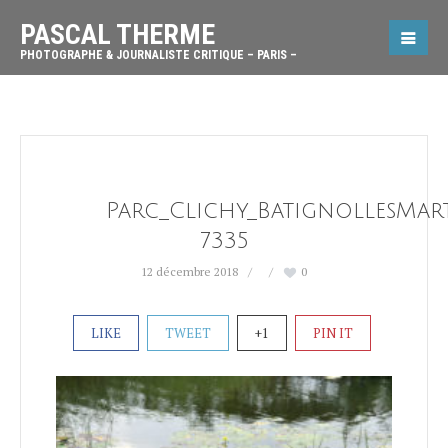
PASCAL THERME
PHOTOGRAPHE & JOURNALISTE CRITIQUE – PARIS –
Parc_Clichy_BatignollesMar
7335
12 décembre 2018
0
LIKE
TWEET
+1
PIN IT