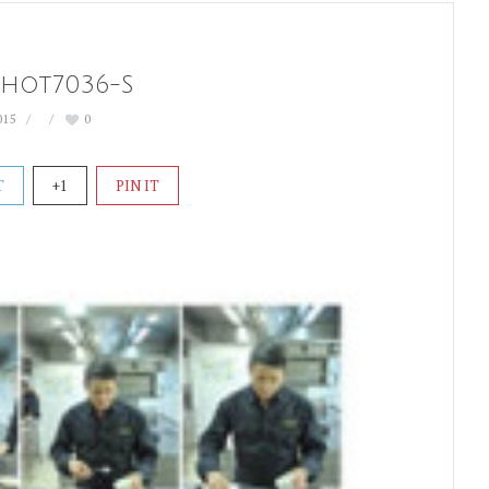
hot7036-S
015
0
T
+1
PIN IT