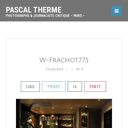
PASCAL THERME
PHOTOGRAPHE & JOURNALISTE CRITIQUE – PARIS –
W-Frachot775
13 mai 2015
0
LIKE
TWEET
+1
PIN IT