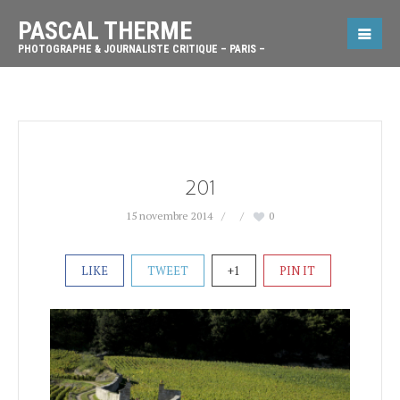
PASCAL THERME
PHOTOGRAPHE & JOURNALISTE CRITIQUE – PARIS –
201
15 novembre 2014
0
LIKE
TWEET
+1
PIN IT