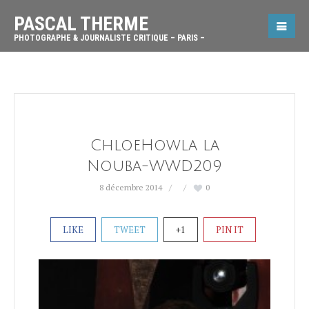
PASCAL THERME
PHOTOGRAPHE & JOURNALISTE CRITIQUE – PARIS –
ChloeHowla la
Nouba-WWD209
8 décembre 2014
0
LIKE
TWEET
+1
PIN IT