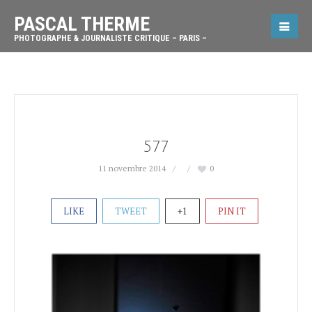
PASCAL THERME
PHOTOGRAPHE & JOURNALISTE CRITIQUE – PARIS –
577
11 novembre 2014
0
LIKE
TWEET
+1
PIN IT