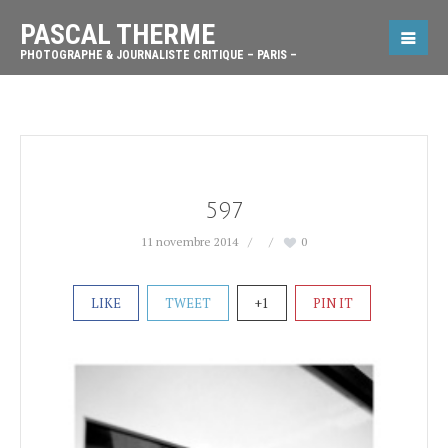
PASCAL THERME
PHOTOGRAPHE & JOURNALISTE CRITIQUE – PARIS –
597
11 novembre 2014
0
LIKE
TWEET
+1
PIN IT