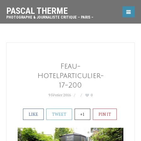
PASCAL THERME
PHOTOGRAPHE & JOURNALISTE CRITIQUE – PARIS –
Feau-
HotelParticulier-
17-200
9 février 2016
0
LIKE
TWEET
+1
PIN IT