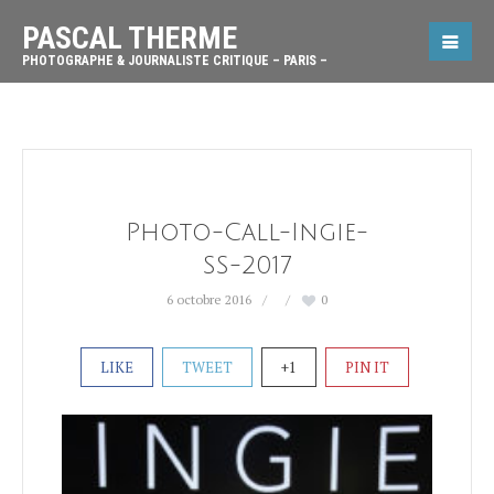
PASCAL THERME
PHOTOGRAPHE & JOURNALISTE CRITIQUE – PARIS –
Photo-Call-Ingie-
SS-2017
6 octobre 2016
0
LIKE
TWEET
+1
PIN IT