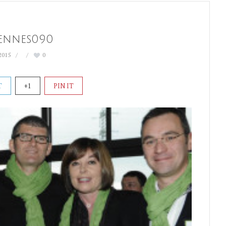
ennes090
 2015
0
T
+1
PIN IT