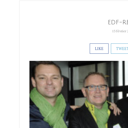
edf-r
13 février
LIKE
TWEE