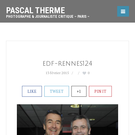
PASCAL THERME
PHOTOGRAPHE & JOURNALISTE CRITIQUE – PARIS –
edf-rennes124
13 février 2015
0
LIKE
TWEET
+1
PIN IT