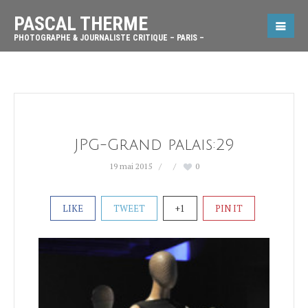
PASCAL THERME
PHOTOGRAPHE & JOURNALISTE CRITIQUE – PARIS –
JPG-Grand palais:29
19 mai 2015
0
LIKE
TWEET
+1
PIN IT