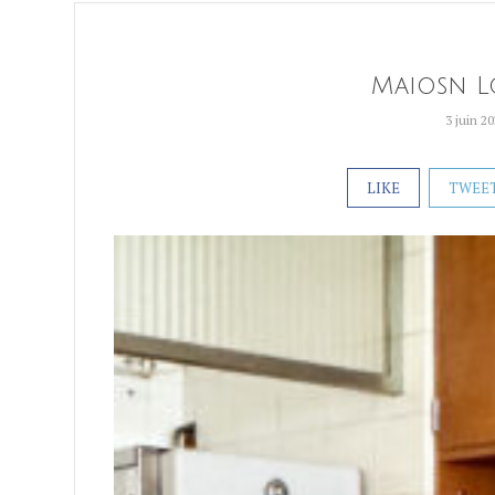
Maiosn Lo
3 juin 2
LIKE
TWEE