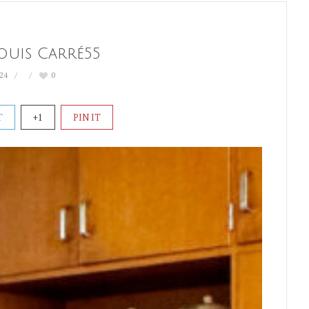
uis Carré55
024
0
T
+1
PIN IT