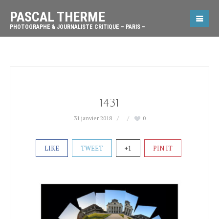
PASCAL THERME
PHOTOGRAPHE & JOURNALISTE CRITIQUE – PARIS –
1431
31 janvier 2018
0
LIKE
TWEET
+1
PIN IT