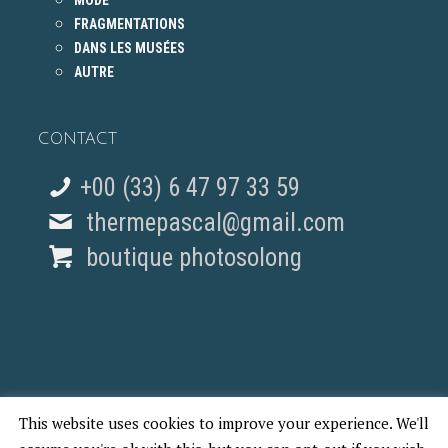
MODE
FRAGMENTATIONS
DANS LES MUSÉES
AUTRE
CONTACT
+00 (33) 6 47 97 33 59
thermepascal@gmail.com
boutique photosolong
This website uses cookies to improve your experience. We'll
© 2018 Pascal Therme - REPORTAGES PHOTO PARIS