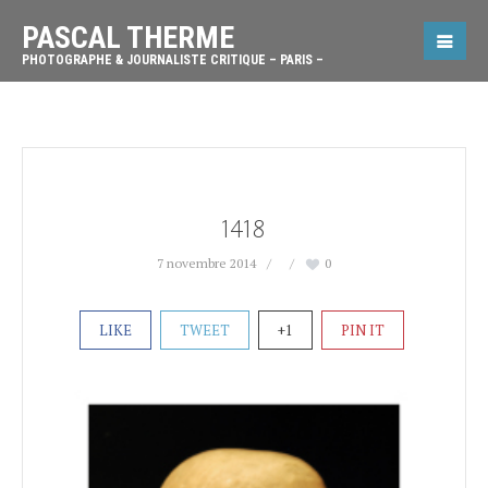
PASCAL THERME
PHOTOGRAPHE & JOURNALISTE CRITIQUE – PARIS –
1418
7 novembre 2014
0
LIKE
TWEET
+1
PIN IT