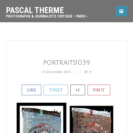
PASCAL THERME
PHOTOGRAPHE & JOURNALISTE CRITIQUE – PARIS –
portraits1039
15 décembre 2014
0
LIKE
TWEET
+1
PIN IT