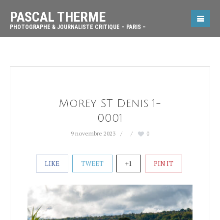
PASCAL THERME
PHOTOGRAPHE & JOURNALISTE CRITIQUE – PARIS –
Morey ST Denis 1-
0001
9 novembre 2023
0
LIKE
TWEET
+1
PIN IT