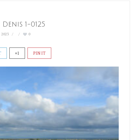
Denis 1-0125
 2023
0
T
+1
PIN IT