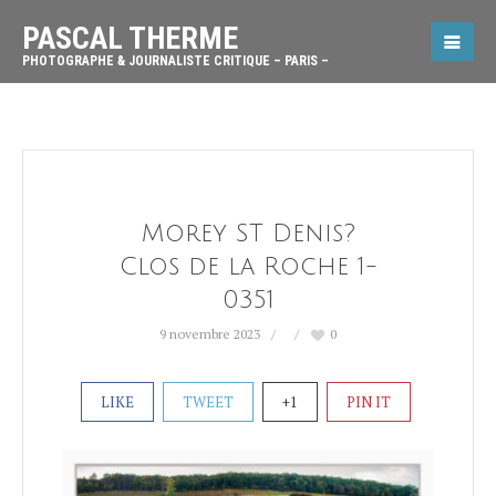
PASCAL THERME
PHOTOGRAPHE & JOURNALISTE CRITIQUE – PARIS –
Morey ST Denis?
Clos de la Roche 1-
0351
9 novembre 2023
0
LIKE
TWEET
+1
PIN IT