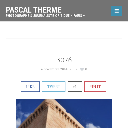
PASCAL THERME
PHOTOGRAPHE & JOURNALISTE CRITIQUE – PARIS –
3076
6 novembre 2014
0
LIKE
TWEET
+1
PIN IT