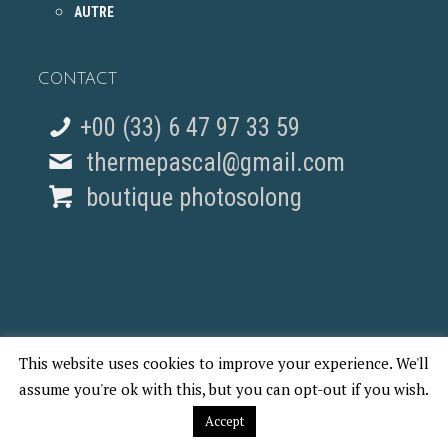
AUTRE
CONTACT
+00 (33) 6 47 97 33 59
thermepascal@gmail.com
boutique photosolong
This website uses cookies to improve your experience. We'll
© 2018 Pascal Therme - REPORTAGES PHOTO PARIS
assume you're ok with this, but you can opt-out if you wish.
Accept