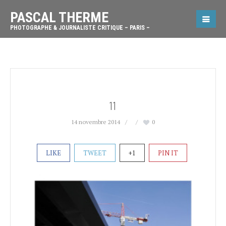
PASCAL THERME
PHOTOGRAPHE & JOURNALISTE CRITIQUE – PARIS –
11
14 novembre 2014
0
LIKE
TWEET
+1
PIN IT